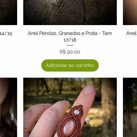
 14/15
Anel Pérolas, Granadas e Prata - Tam
Ane
17/18
Preço
R$ 90,00
Adicionar ao carrinho