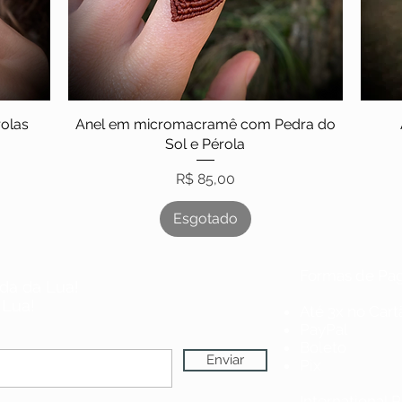
rolas
Anel em micromacramê com Pedra do
Sol e Pérola
Preço
R$ 85,00
Esgotado
Formas de Pa
da da Lua!
 Lua!
Até 3x no Cart
PayPal
Boleto
Enviar
Pix
International