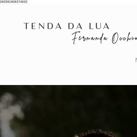
260591908374632
Tenda da Lua
Fernanda Occhi