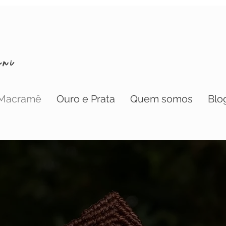
oni
Macramê
Ouro e Prata
Quem somos
Blo