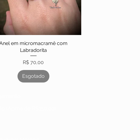
Anel em micromacramê com
Labradorita
Preço
R$ 70,00
Esgotado
gamento
ão (Acima de R$150,00)
 Payment Method