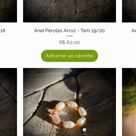
/18
Anel Pérolas Arroz - Tam 19/20
A
Preço
R$ 60,00
Adicionar ao carrinho