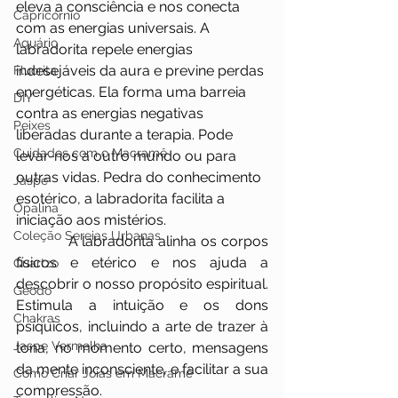
eleva a consciência e nos conecta 
Capricórnio
com as energias universais. A 
Aquário
labradorita repele energias 
indesejáveis da aura e previne perdas 
Fluorita
energéticas. Ela forma uma barreia 
DIY
contra as energias negativas 
Peixes
liberadas durante a terapia. Pode 
Cuidados com o Macramê
levar-nos a outro mundo ou para 
outras vidas. Pedra do conhecimento 
Jaspe
esotérico, a labradorita facilita a 
Opalina
iniciação aos mistérios.
Coleção Sereias Urbanas
            A labradorita alinha os corpos 
físicos e etérico e nos ajuda a 
Quartzo
descobrir o nosso propósito espiritual. 
Geodo
Estimula a intuição e os dons 
Chakras
psíquicos, incluindo a arte de trazer à 
Jaspe Vermelha
tona, no momento certo, mensagens 
da mente inconsciente, e facilitar a sua 
Como Criar Joias em Macramê
compressão.