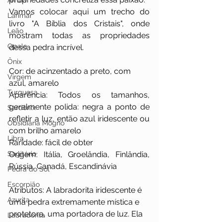
Âmbar
Vamos colocar aqui um trecho do 
Larimar
livro "A Bíblia dos Cristais", onde 
Leão
mostram todas as propriedades 
Opala
dessa pedra incrível.
Ônix
Cor: de acinzentado a preto, com 
Virgem
azul, amarelo
Turquesa
Aparência: Todos os tamanhos, 
geralmente polida: negra a ponto de 
Sardônix
refletir a luz, então azul iridescente ou 
Obsidiana Mogno
com brilho amarelo
Libra
Raridade: fácil de obter
Sagitário
Origem: Itália, Groelândia, Finlândia, 
Rússia, Canadá, Escandinávia
Pedra do Sol
Escorpião
Atributos: A labradorita iridescente é 
Azurita
uma pedra extremamente mística e 
protetora, uma portadora de luz. Ela 
Labradorita