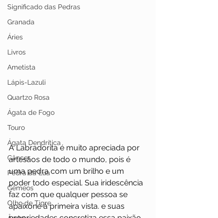
Significado das Pedras
Granada
Áries
Livros
Ametista
Lápis-Lazuli
Quartzo Rosa
Ágata de Fogo
Touro
Ágata Dendrítica
A Labradorita é muito apreciada por 
Câncer
artesãos de todo o mundo, pois é 
uma pedra com um brilho e um 
Pedra da Lua
poder todo especial. Sua iridescência 
Gêmeos
faz com que qualquer pessoa se 
Olho de Tigre
apaixone à primeira vista. e suas 
propriedades concretiza essa paixão. 