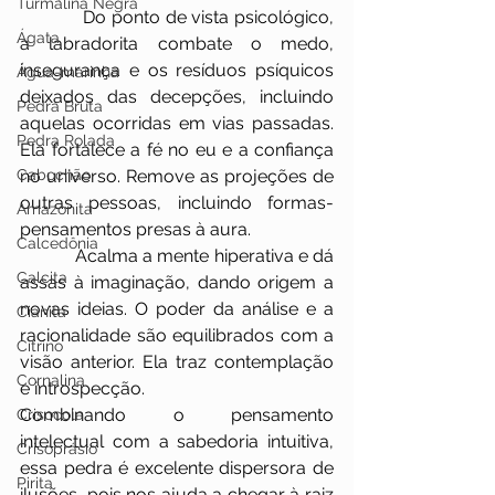
Turmalina Negra
            Do ponto de vista psicológico, 
Ágata
a labradorita combate o medo, 
insegurança e os resíduos psíquicos 
Água-marinha
deixados das decepções, incluindo 
Pedra Bruta
aquelas ocorridas em vias passadas. 
Pedra Rolada
Ela fortalece a fé no eu e a confiança 
Cabochão
no universo. Remove as projeções de 
outras pessoas, incluindo formas-
Amazonita
pensamentos presas à aura.
Calcedônia
            Acalma a mente hiperativa e dá 
Calcita
assas à imaginação, dando origem a 
novas ideias. O poder da análise e a 
Cianita
racionalidade são equilibrados com a 
Citrino
visão anterior. Ela traz contemplação 
Cornalina
e introspecção.
Combinando o pensamento 
Crisocola
intelectual com a sabedoria intuitiva, 
Crisoprásio
essa pedra é excelente dispersora de 
Pirita
ilusões, pois nos ajuda a chegar à raiz 