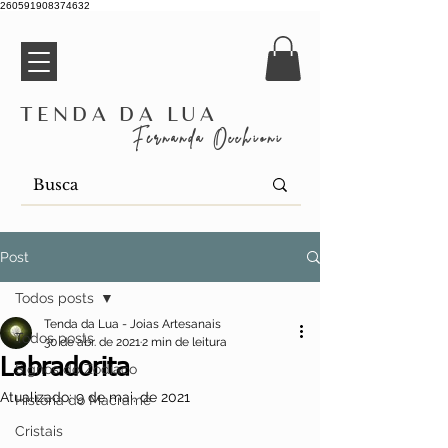
260591908374632
Tenda da Lua
Fernanda Occhioni
Post
Todos posts
Tenda da Lua - Joias Artesanais
Todos posts
30 de abr. de 2021
2 min de leitura
Labradorita
Signos do Zodíaco
Atualizado:
9 de mai. de 2021
História do Macramê
Cristais