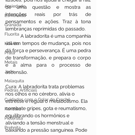
Ansiedade
de uma questão e mostra as 
intenções reais por trás de 
Esmeralda
pensamentos e ações. Traz à tona 
Granada
lembranças reprimidas do passado.
Fluorita
            A labradorita é uma companhia 
útil em tempos de mudança, pois nos 
Howlita
dá força e perseverança. É uma pedra 
Prata
de transformação, e prepara o corpo 
Metais
e a alma para o processo de 
Jade
ascensão.
Malaquita
Cura: A labradorita trata problemas 
Pedras Artificiais
nos olhos e no cérebro, alivia o 
Cuidados com o Colar de Crochê
estresse e regula o metabolismo. Ela 
combate gripes, gota e reumatismo, 
Peridoto
equilibrando os hormônios e 
Pietersita
aliviando a tensão menstrual e 
Prehnita
baixando a pressão sanguínea. Pode 