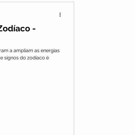
 Zodíaco -
ram a ampliam as energias
ze signos do zodíaco é