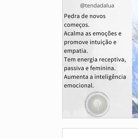
Quartzo Rosa
Ágata de Fo
Pedra da Lua
Gêmeos
Opala
Ônix
Virgem
Sagitário
Pedra do Sol