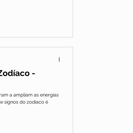
 Zodíaco -
ram a ampliam as energias
ze signos do zodíaco é