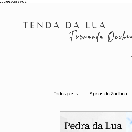
260591908374632
Tenda da Lua
Fernanda Occhi
Todos posts
Signos do Zodíaco
Significado das Pedras
Gra