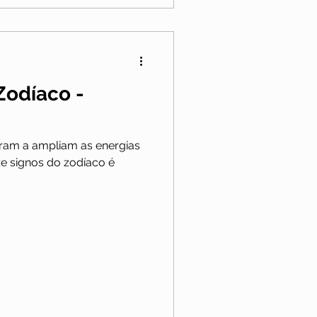
 Zodíaco -
ram a ampliam as energias
ze signos do zodíaco é