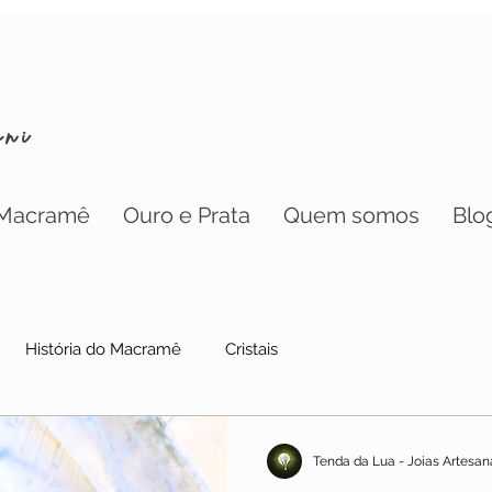
oni
Macramê
Ouro e Prata
Quem somos
Blo
História do Macramê
Cristais
nada
Áries
Livros
Ametista
Lápis-Lazuli
Tenda da Lua - Joias Artesan