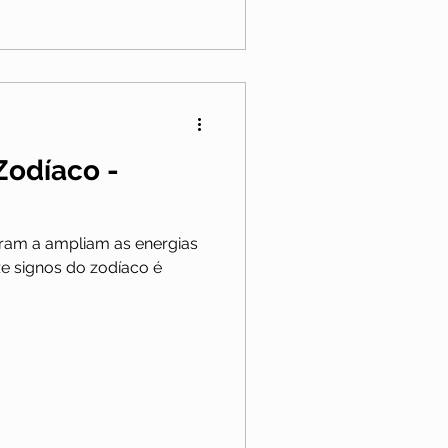
 Zodíaco -
ram a ampliam as energias
ze signos do zodíaco é