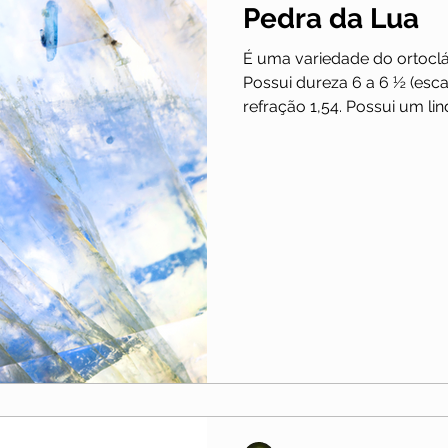
Pedra da Lua
go
Touro
Ágata Dendrítica
Câncer
É uma variedade do ortoclás
Possui dureza 6 a 6 ½ (esca
refração 1,54. Possui um lind
Olho de Tigre
Âmbar
Larimar
Leão
Turquesa
Sardônix
Obsidiana Mogno
Libra
Escorpião