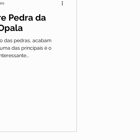
ais
re Pedra da
 Opala
o das pedras, acabam
uma das principais é o
nteressante...